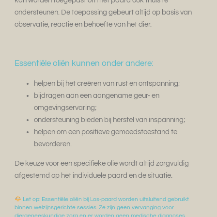
kan worden toegepast om het paard ook thuis te
ondersteunen. De toepassing gebeurt altijd op basis van
observatie, reactie en behoefte van het dier.
Essentiële oliën kunnen onder andere:
helpen bij het creëren van rust en ontspanning;
bijdragen aan een aangename geur- en
omgevingservaring;
ondersteuning bieden bij herstel van inspanning;
helpen om een positieve gemoedstoestand te
bevorderen.
De keuze voor een specifieke olie wordt altijd zorgvuldig
afgestemd op het individuele paard en de situatie.
Let op: Essentiële oliën bij Los-paard worden uitsluitend gebruikt
binnen welzijnsgerichte sessies. Ze zijn geen vervanging voor
diergeneeskundige zorg en er worden geen medische diagnoses