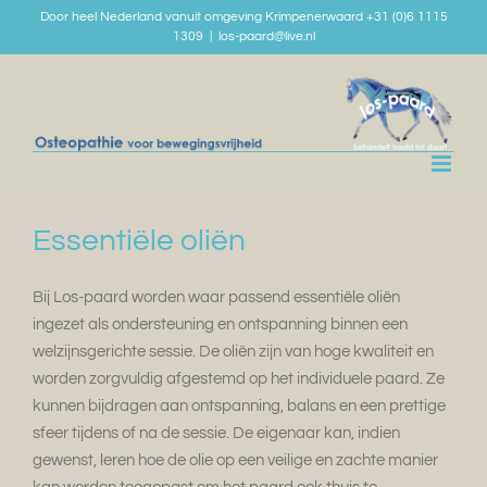
Skip
Door heel Nederland vanuit omgeving Krimpenerwaard +31 (0)6 1115
1309
|
los-paard@live.nl
to
content
Essentiële oliën
Bij Los-paard worden waar passend essentiële oliën
ingezet als ondersteuning en ontspanning binnen een
welzijnsgerichte sessie. De oliën zijn van hoge kwaliteit en
worden zorgvuldig afgestemd op het individuele paard. Ze
kunnen bijdragen aan ontspanning, balans en een prettige
sfeer tijdens of na de sessie. De eigenaar kan, indien
gewenst, leren hoe de olie op een veilige en zachte manier