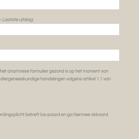
 Laatste uitslag:
p het anamnese formulier gezond is op het moment van
er diergeneeskundige handelingen volgens artikel 1.1 van
dingsplicht betreft los-paard en ga hiermee akkoord.