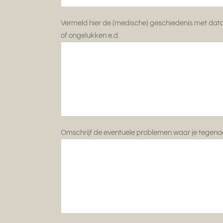
Vermeld hier de (medische) geschiedenis met data 
of ongelukken e.d.
Omschrijf de eventuele problemen waar je tegenaa