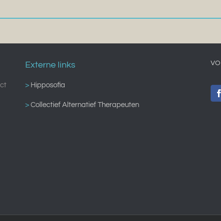
VO
Externe links
ct
>
Hipposofia
>
Collectief Alternatief Therapeuten