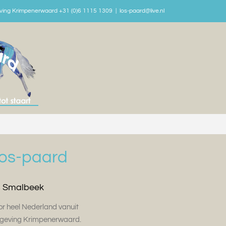
ving Krimpenerwaard +31 (0)6 1115 1309
|
los-paard@live.nl
os-paard
is Smalbeek
r heel Nederland vanuit
geving Krimpenerwaard.