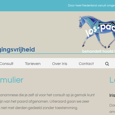
Door heel Nederland vanuit omge
Consult
Tarieven
Over Iris
Contact
mulier
L
Ir
 anamnese die je zelf al voor het consult op je gemak kunt
jzijn van het paard afgenomen. Uiteraard gaan we zeer
Doo
 niet met derden gedeeld zonder toestemming.
om