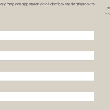
ulier graag een app sturen via de chat box om de afspraak te
Ema
Mob