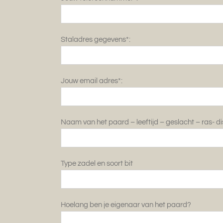
Staladres gegevens*:
Jouw email adres*:
Naam van het paard – leeftijd – geslacht – ras- dis
Type zadel en soort bit
Hoelang ben je eigenaar van het paard?