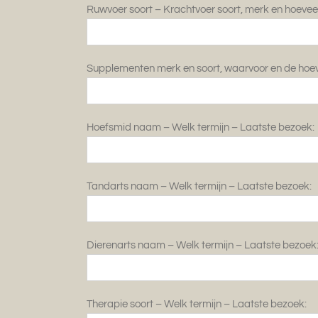
Ruwvoer soort – Krachtvoer soort, merk en hoevee
Supplementen merk en soort, waarvoor en de hoev
Hoefsmid naam – Welk termijn – Laatste bezoek:
Tandarts naam – Welk termijn – Laatste bezoek:
Dierenarts naam – Welk termijn – Laatste bezoek
Therapie soort – Welk termijn – Laatste bezoek: