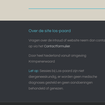
Over de site los-paard
Vragen over de inhoud of website neem dan conta
op via het
Contactformulier
.
Door heel Nederland vanuit omgeving
Krimpenerwaard
Let op:
Sessies bij Los-paard zijn niet
diergeneeskundig, er worden geen medische
diagnoses gesteld en geen aandoeningen
behandeld of genezen.