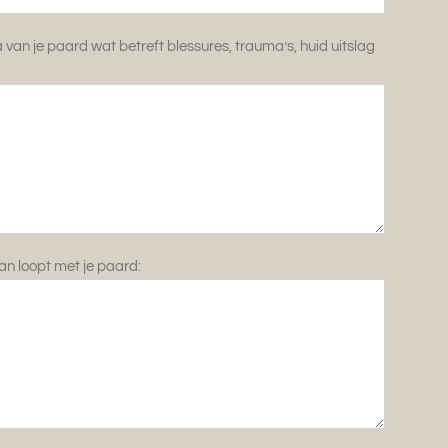
van je paard wat betreft blessures, trauma’s, huid uitslag
n loopt met je paard: