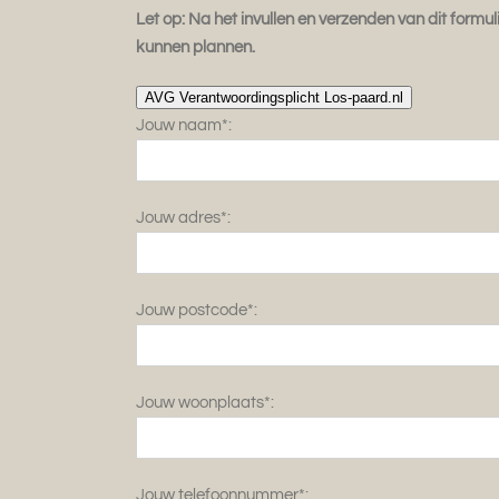
Let op: Na het invullen en verzenden van dit form
kunnen plannen.
AVG Verantwoordingsplicht Los-paard.nl
Jouw naam*:
Jouw adres*:
Jouw postcode*:
Jouw woonplaats*:
Jouw telefoonnummer*: