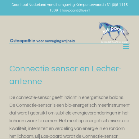
Skip
Door heel Nederland vanuit omgeving Krimpenerwaard +31 (0)6 1115
1309
|
los-paard@live.nl
to
content
Connectie sensor en Lecher-
antenne
De connectie-sensor geeft inzicht in energetische balans.
De Connectie-sensor is een bio-energetisch meetinstrument
dat wordt gebruikt om subtiele energieveranderingen in het
lichaam waar te nemen. Het meet op energetisch niveau de
kwaliteit, intensiteit en verdeling van energie in en rondom
het lichaam. Bij Los-paard wordt de Connectie-sensor